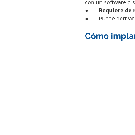
con un software o s
●       
Requiere de 
●       Puede deriv
Cómo implan