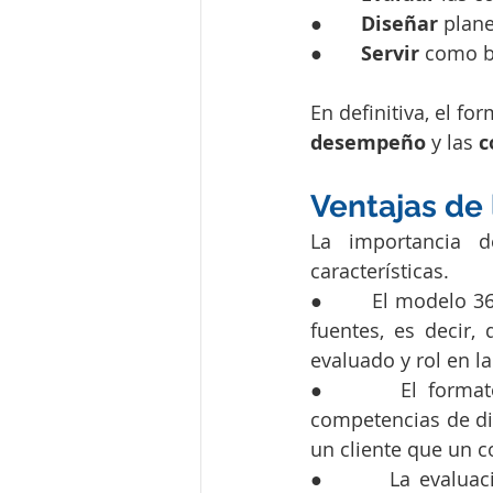
●       
Diseñar
 plan
●       
Servir
 como b
En definitiva, el f
desempeño
 y las 
c
Ventajas de
La importancia 
características.
●       El modelo 3
fuentes, es decir, 
evaluado y rol en l
●       El format
competencias de dis
un cliente que un c
●       La evalua