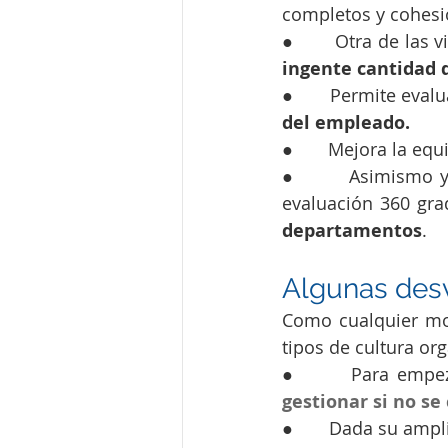
completos y cohes
●       Otra de las
ingente cantidad 
●       Permite eval
del empleado.
●       Mejora la e
●       Asimismo y
evaluación 360 gra
departamentos
.
Algunas desv
Como cualquier mod
tipos de cultura or
●       Para empez
gestionar si no se
●       Dada su amp