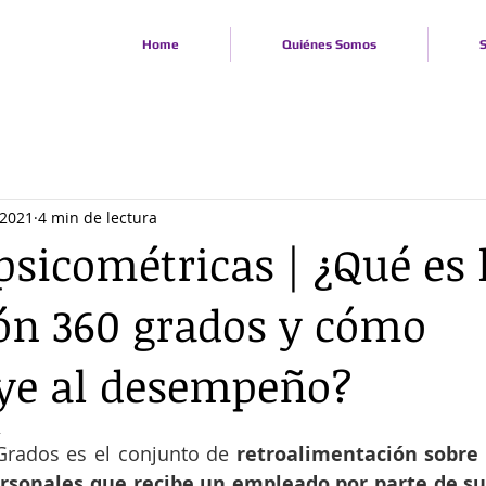
Home
Quiénes Somos
S
 2021
4 min de lectura
psicométricas | ¿Qué es 
ón 360 grados y cómo
ye al desempeño?
2
Grados es el conjunto de 
retroalimentación sobre
ersonales que recibe un empleado por parte de s