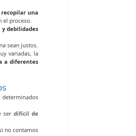
 
recopilar una 
 el proceso.
 y debilidades 
na sean justos.
 variadas, la 
a a diferentes 
os
n determinados 
e ser 
difícil de 
si no contamos 