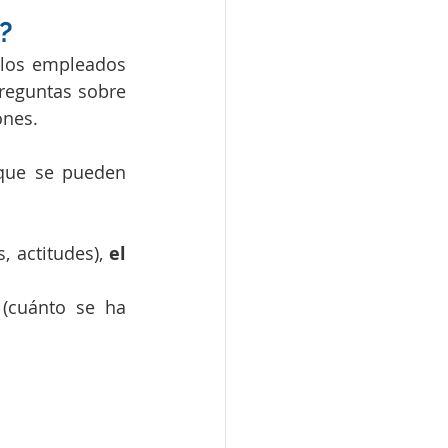
?
de los empleados 
reguntas sobre 
nes. 
que se pueden 
 actitudes), 
el 
 (cuánto se ha 