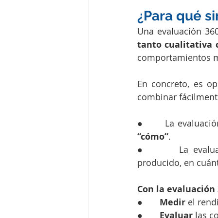
¿Para qué s
Una evaluación 360
tanto cualitativa
comportamientos me
En concreto, es op
combinar fácilment
●       La evaluaci
“cómo”
.
●       La evalua
producido, en cuánt
Con la evaluación
●       
Medir
 el ren
●      
 Evaluar
 las 