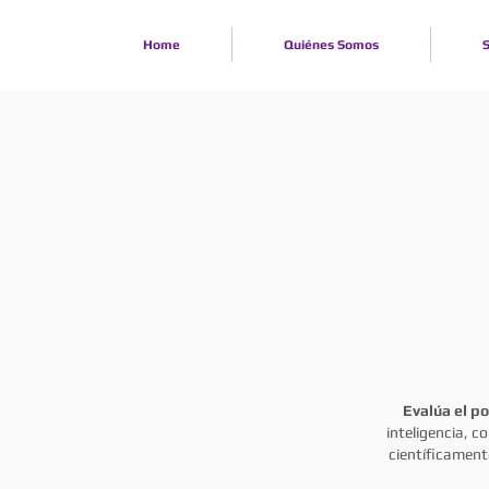
Home
Quiénes Somos
S
P
P
Evalúa el po
inteligencia, c
científicamente