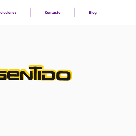
oluciones
Contacto
Blog
TACIÓN VOCACIONAL
e Orientación Vocacional permite generar
mpleto de preferencias, competencias,
 recomendaciones de carreras que busca
s evaluados en la toma de decisiones con
futuro académico y profesional.