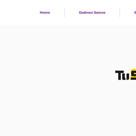
Home
Quiénes Somos
S
ORIEN
Nuestro Test d
un reporte co
habilidades y
orientar a lo
respecto a su 