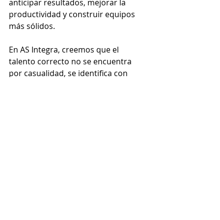
anticipar resultados, mejorar la 
productividad y construir equipos 
más sólidos.
En AS Integra, creemos que el 
talento correcto no se encuentra 
por casualidad, se identifica con 
herramientas adecuadas.
📈 Beneficios con AS 
Integra
Al implementar nuestras soluciones, 
tu empresa podrá:
Tomar decisiones de 
contratación más inteligentes.
Reducir costos asociados a 
malas contrataciones.
Aumentar la eficiencia operativa.