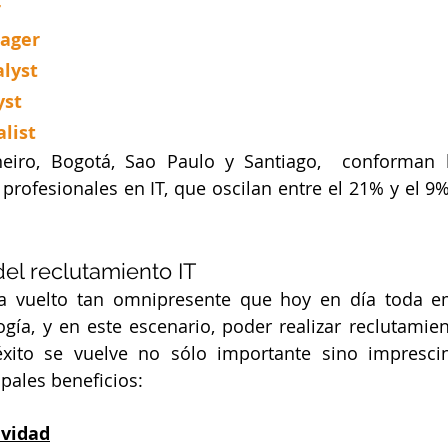
r
nager
alyst
yst
list
eiro, Bogotá, Sao Paulo y Santiago,  conforman lo
rofesionales en IT, que oscilan entre el 21% y el 9% d
el reclutamiento IT
ha vuelto tan omnipresente que hoy en día toda e
ía, y en este escenario, poder realizar reclutamient
éxito se vuelve no sólo importante sino imprescind
contamos los principales beneficios:							
ividad