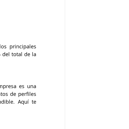
s principales 
el total de la 
mpresa es una 
os de perfiles 
ible. Aquí te 