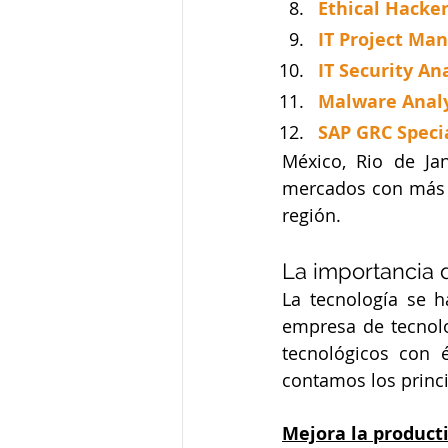
Ethical Hacke
IT Project Ma
IT Security An
Malware Anal
SAP GRC Specia
México, Rio de Jan
mercados con más p
región.			
La importancia d
La tecnología se 
empresa de tecnolog
tecnológicos con 
Mejora la product