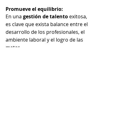
Promueve el equilibrio:
En una 
gestión de talento
 exitosa, 
es clave que exista balance entre el 
desarrollo de los profesionales, el 
ambiente laboral y el logro de las 
metas.
Retención
Un esfuerzo sistemático centrado no 
sólo en la retención del 
top talent
 de 
una organización, sino también para 
crear y fomentar un ambiente de 
trabajo acogedor y la cultura de alta 
retención.
Fuente: basado en info de IMF 
Bussiness School 