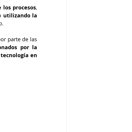
 los procesos
, 
o 
utilizando la 
o.
r parte de las 
onados por la 
tecnología en 