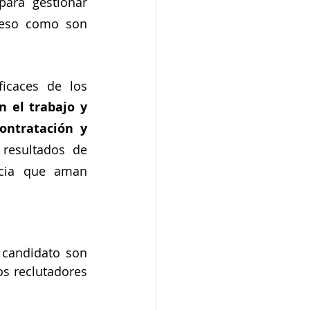
para gestionar 
ceso como son 
icaces de los 
n el trabajo y 
ntratación y 
resultados de 
cia que aman 
 candidato son 
s reclutadores 