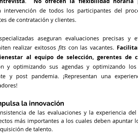
ntrevista
.  
No ofrecen la flexibilidad horaria
 
a intervención de todos los participantes del pro
es de contratación y clientes.
specializadas aseguran evaluaciones precisas y ef
ten realizar exitosos 
fits
 con las vacantes. 
Facilita
enestar al equipo de selección, gerentes de co
ción y optimizando sus agendas y optimizando los 
nte y post pandemia. ¡Representan una experien
adores!
pulsa la innovación
nsistencia de las evaluaciones y la experiencia del
ectos más importantes a los cuales deben apuntar lo
quisición de talento.