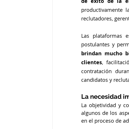
de éxito de la e
productivamente l
reclutadores, gerent
Las plataformas e
postulantes y permi
brindan mucho bi
clientes
, facilita
contratación dura
candidatos y reclut
La necesidad im
La objetividad y co
algunos de los asp
en el proceso de ad