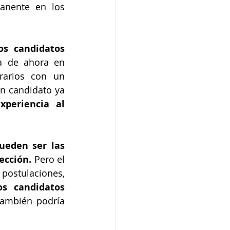
nente en los 
os candidatos 
a de ahora en 
rarios con un 
n candidato ya 
periencia al 
ueden ser las 
ección.
 Pero el 
acceso también es importante, y las soluciones virtuales hacen que las postulaciones, 
os candidatos
ambién podría 